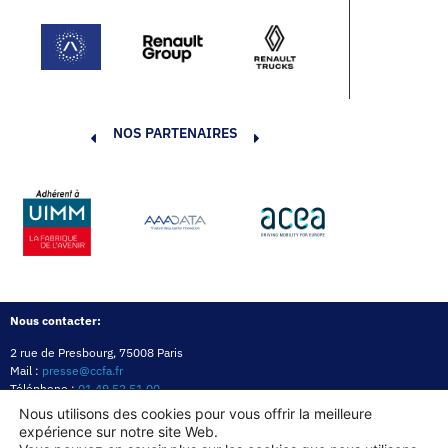
NOS PARTENAIRES
Nous contacter:
2 rue de Presbourg, 75008 Paris
Mail :
presse@ccfa.fr
Téléphone :
01 49 52 51 00
Réseau :
LinkedIn
Nous utilisons des cookies pour vous offrir la meilleure
expérience sur notre site Web.
Politique de confidentialité
Mentions légales
Politique des cookies