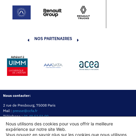
NOS PARTENAIRES
Nous contacter:
2 rue de Presbourg, 75008 Paris
Mail :
presse@ccfa.fr
Téléphone :
01 49 52 51 00
Réseau :
LinkedIn
Nous utilisons des cookies pour vous offrir la meilleure
expérience sur notre site Web.
Politique de confidentialité
Mentions légales
Politique des cookies
Vous pouvez en savoir plus sur les cookies que nous utilisons