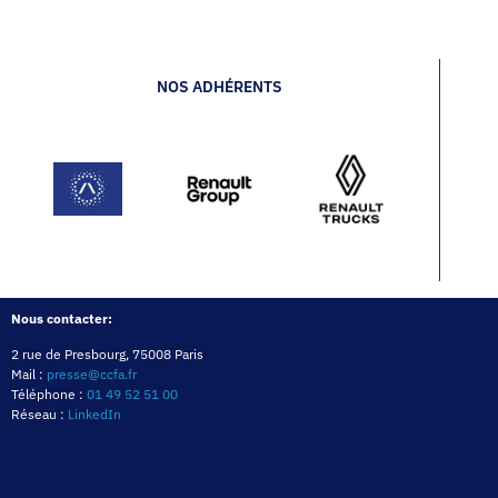
NOS ADHÉRENTS
Nous contacter:
2 rue de Presbourg, 75008 Paris
Mail :
presse@ccfa.fr
Téléphone :
01 49 52 51 00
Réseau :
LinkedIn