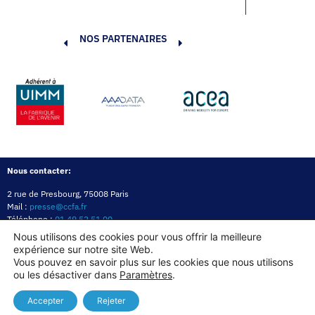
NOS PARTENAIRES
Nous contacter:
2 rue de Presbourg, 75008 Paris
Mail :
presse@ccfa.fr
Téléphone :
01 49 52 51 00
Réseau :
LinkedIn
Nous utilisons des cookies pour vous offrir la meilleure
expérience sur notre site Web.
Politique de confidentialité
Mentions légales
Politique des cookies
Vous pouvez en savoir plus sur les cookies que nous utilisons
ou les désactiver dans
Paramètres
.
Copyright© 2026
Accepter
Rejeter