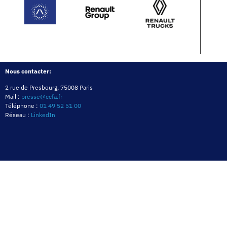
Nous contacter:
2 rue de Presbourg, 75008 Paris
Mail :
presse@ccfa.fr
Téléphone :
01 49 52 51 00
Réseau :
LinkedIn